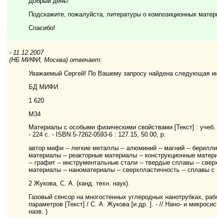
Добрый день!
Подскажите, пожалуйста, литературы о композиционных матери
Спасибо!
- 11.12.2007
(НБ МИФИ, Москва) отвечает:
Уважаемый Сергей! По Вашему запросу найдена следующая и
БД МИФИ
1 620
М34
Материалы с особыми физическими свойствами [Текст] : учеб. по
- 224 с. - ISBN 5-7262-0593-6 : 127.15, 50.00, р.
автор мифи -- легкие металлы -- алюминий -- магний -- берилл
материалы -- реакторные материалы -- конструкционные матери
-- графит -- инструментальные стали -- твердые сплавы -- св
материалы -- наноматериалы -- сверхпластичность -- сплавы 
2 Жукова, С. А. (канд. техн. наук).
Газовый сенсор на многостенных углеродных нанотрубках, ра
параметров [Текст] / С. А. Жукова [и др. ]. - // Нано- и микросист
назв. )