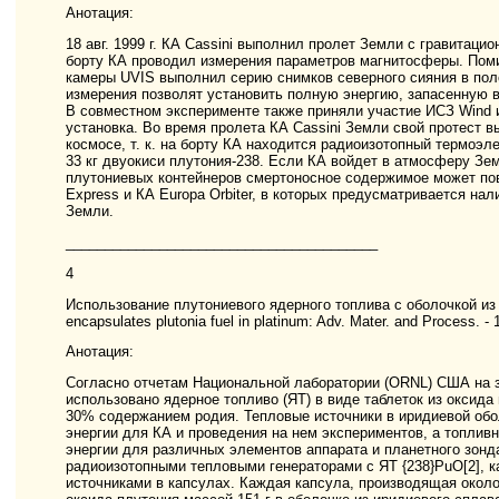
Анотация:
18 авг. 1999 г. КА Cassini выполнил пролет Земли с гравита
борту КА проводил измерения параметров магнитосферы. Поми
камеры UVIS выполнил серию снимков северного сияния в по
измерения позволят установить полную энергию, запасенную в
В совместном эксперименте также приняли участие ИСЗ Wind 
установка. Во время пролета КА Cassini Земли свой протест в
космосе, т. к. на борту КА находится радиоизотопный термоэл
33 кг двуокиси плутония-238. Если КА войдет в атмосферу Зем
плутониевых контейнеров смертоносное содержимое может пов
Express и КА Europa Orbiter, в которых предусматривается на
Земли.
________________________________________
4
Использование плутониевого ядерного топлива с оболочкой из 
encapsulates plutonia fuel in platinum: Adv. Mater. and Process. - 
Анотация:
Согласно отчетам Национальной лаборатории (ORNL) США на за
использовано ядерное топливо (ЯТ) в виде таблеток из оксида
30% содержанием родия. Тепловые источники в иридиевой обо
энергии для КА и проведения на нем экспериментов, а топливн
энергии для различных элементов аппарата и планетного зонд
радиоизотопными тепловыми генераторами с ЯТ {238}PuO[2], 
источниками в капсулах. Каждая капсула, производящая около