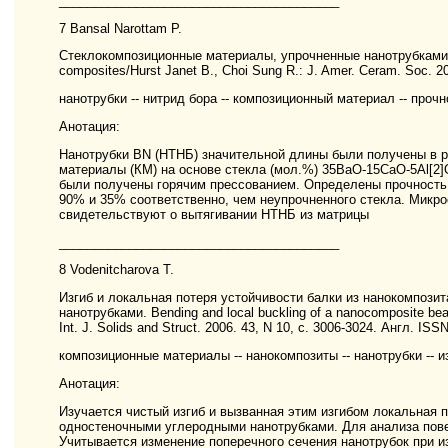
________________________________________
7 Bansal Narottam P.
Стеклокомпозиционные материалы, упрочненные нанотрубками нит
composites/Hurst Janet B., Choi Sung R.: J. Amer. Ceram. Soc. 2
нанотрубки -- нитрид бора -- композиционный материал -- прочн
Анотация:
Нанотрубки BN (НТНБ) значительной длины были получены в р
материалы (КМ) на основе стекла (мол.%) 35BaO-15CaO-5Al[2]O
были получены горячим прессованием. Определены прочность 
90% и 35% соответственно, чем неупрочненного стекла. Микр
свидетельствуют о вытягивании НТНБ из матрицы
________________________________________
8 Vodenitcharova T.
Изгиб и локальная потеря устойчивости балки из нанокомпози
нанотрубками. Bending and local buckling of a nanocomposite beam
Int. J. Solids and Struct. 2006. 43, N 10, с. 3006-3024. Англ. IS
композиционные материалы -- нанокомпозиты -- нанотрубки -- из
Анотация:
Изучается чистый изгиб и вызванная этим изгибом локальная 
одностеночными углеродными нанотрубками. Для анализа пов
Учитывается изменение поперечного сечения нанотрубок при и