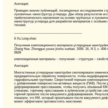
Анотация:
Проведен анализ публикаций, посвященных исследованиям стр
луковичных наноструктур углерода. Дан обзор результатов и
триботехнического назначения на основе трубчатых и лукович
наноструктур углерода для разработки материалов с особыми 
технике
________________________________________
6 Xu Long-shan
Получение композиционного материала углеродные нанотрубки/C
Zhang Hua: Zhongguo youse jinshu xuebao. 2006. 16, N 3, с. 406-41
0609
композиционные материалы -- получение -- структура -- свойст
Анотация:
Многостенные углеродные нанотрубки синтезировали химичес
предварительную обработку поверхности, чтобы модифицирова
гидрофильными группами. Сверхтонкий порошок композиционн
с добавлением поверхностно-активных веществ (ПАВ). После 
деформирования прессованием, чтобы получить объемный КМ 
спеканию, горячему прессованию в кубическом устройстве св
горячей прокатке после вакуумного деформирования. Результ
показали, что КМ, который прокатывали после вакуумного де
может эффективно противостоять окислению