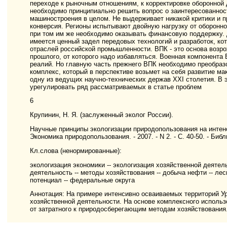
переходе к рыночным отношениям, к корректировке оборонной 
необходимо принципиально решить вопрос о заинтересованност
машиностроения в целом. Не выдерживает никакой критики и 
конверсия. Регионы испытывают двойную нагрузку от оборонно
при том им же необходимо оказывать финансовую поддержку.
имеется ценный задел передовых технологий и разработок, к
отраслей российской промышленности. ВПК - это основа возро
прошлого, от которого надо избавляться. Военная компонента
реалий. Но главную часть прежнего ВПК необходимо преобразо
комплекс, который в перспективе возьмет на себя развитие м
одну из ведущих научно-технических держав XXI столетия. В 
урегулировать ряд рассматриваемых в статье проблем
6
Крупинин, Н. Я. (заслуженный эколог России).
Научные принципы экологизации природопользования на интенсив
Экономика природопользования. - 2007. - N 2. - С. 40-50. - Библио
Кл.слова (ненормированные):
экологизация экономики -- экологизация хозяйственной деятел
деятельность -- методы хозяйствования -- добыча нефти -- ле
потенциал -- федеральные округа
Аннотация: На примере интенсивно осваиваемых территорий У
хозяйственной деятельности. На основе комплексного исполь
от затратного к природосберегающим методам хозяйствования