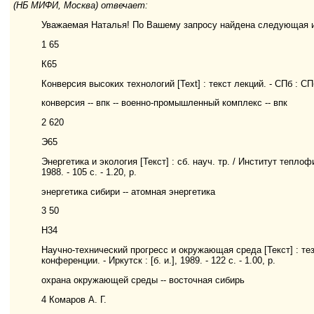
(НБ МИФИ, Москва) отвечает:
Уважаемая Наталья! По Вашему запросу найдена следующая 
1 65
К65
Конверсия высоких технологий [Text] : текст лекций. - СПб : СПб
конверсия -- впк -- военно-промышленный комплекс -- впк
2 620
Э65
Энергетика и экология [Текст] : сб. науч. тр. / Институт теплофи
1988. - 105 с. - 1.20, р.
энергетика сибири -- атомная энергетика
3 50
Н34
Научно-технический прогресс и окружающая среда [Текст] : те
конференции. - Иркутск : [б. и.], 1989. - 122 с. - 1.00, р.
охрана окружающей среды -- восточная сибирь
4 Комаров А. Г.