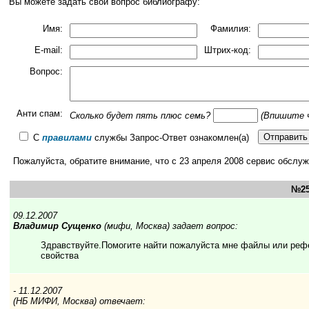
Вы можете задать свой вопрос библиографу:
Имя:
Фамилия:
E-mail:
Штрих-код:
Вопрос:
Анти спам:
Сколько будет пять плюc ceмь?
(Впишите 
С
правилами
службы Запрос-Ответ ознакомлен(а)
Пожалуйста, обратите внимание, что с 23 апреля 2008 сервис обсл
№25
09.12.2007
Владимир Сущенко
(мифи, Москва) задает вопрос:
Здравствуйте.Помогите найти пожалуйста мне файлы или реф
свойства
- 11.12.2007
(НБ МИФИ, Москва) отвечает: