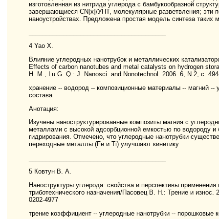
изготовленная из нитрида углерода с бамбукообразной структ
завершающиеся CN[x]/УНТ, молекулярные разветвления; эти п
наноустройствах. Предложена простая модель синтеза таких 
________________________________________
4 Yao X.
Влияние углеродных нанотрубок и металлических катализатор
Effects of carbon nanotubes and metal catalysts on hydrogen st
H. M., Lu G. Q.: J. Nanosci. and Nonotechnol. 2006. 6, N 2, с. 4
хранение -- водород -- композиционные материалы -- магний -- 
состава
Анотация:
Изучены наноструктурированные композиты магния с углерод
металлами с высокой адсорбционной емкостью по водороду и 
гидрирования. Отмечено, что углеродные нанотрубки существе
переходные металлы (Fe и Ti) улучшают кинетику
________________________________________
5 Ковтун В. А.
Наноструктуры углерода: свойства и перспективы применения
триботехнического назначения/Пасовец В. Н.: Трение и износ. 200
0202-4977
трение коэффициент -- углеродные нанотрубки -- порошковые 