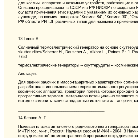
для космич. аппаратов и наземных устройств, работающих в 
Описаны проводившиеся в СССР и в РФ НИОКР по созданию Р
области применения этих изделий с указанием их основных х
луноходе, на космич. аппаратах "Космос-84", "Космос-90", "О
РФ области РИТЭГ различных типов для наземного применени
________________________________________
13 Lenoir B.
Солнечный термоэлектрический генератор на основе скуттерудито
skutterudites/Scherrer H., Dauscher A., Vikhor L., Poinas P.: J. 
7753
термоэлектрические генераторы -- скуттерудиты -- космически
Анотация:
Для оценки рабочих и массо-габаритных характеристик солнеч
разработана с использованием теории оптимального регулиро
космических аппаратах, траектория полета которых проходит б
прогрессивных термоэл. материалов потенциально являются п
выгодно заменить такие стандартные источники эл. энергии, 
________________________________________
14 Леонов А. Г.
Пылевая плазма автономного радиоизотопного генератора тока н
МФТИ гос. ун-т , Россия: Научная сессия МИФИ - 2004. 3 Нау
сотрудничество" по межотраслевой программе сотрудничеств