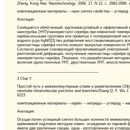
Zheng, Kong Hao: Nanotechnology. 2006. 17, N 12, с. 2882-2890.
композиционные материалы -- нано синтез свойства -- углерод -
Анотация:
Сообщается облегченный, крупномасштабный и эффективный м
нанотрубка (УНТ)/нанокристалл серебра при комнатной темпе
карбоксильными группами или привитых к поли(акриловой кисл
водного р-ра AgNO[3] без добавления восстанавливающего аге
наночастицы серебра охотно атакуют выпуклые поверхности УН
Согласно данным сканирующей просвечивающей электронной м
рентгеновской дифракции, полученные наночастицы серебра пр
нанокристаллы серебра. Показано, что разработанная методик
включая одностеночные УНТ, двустеночные УНТ, многостеноч
________________________________________
3 Chai Y.
Простой путь к межмолекулярным спаям и разветвлениям CN[x]/
nanotube intramolecular junctions and branches/Zhang Q. F. Wu J.
6223
композиционные материалы -- карбо- -- нитриды -- углерод -- 
Анотация:
Осуществлен успешный синтез больших количеств межмолекул
кремниевой подложке методом химич. осаждения из паровой ф
имели две различные секции, одна - изготовленная из углерода