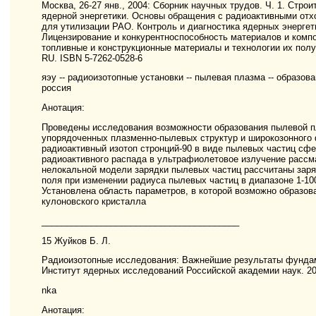
Москва, 26-27 янв., 2004: Сборник научных трудов. Ч. 1. Стро
ядерной энергетики. Основы обращения с радиоактивными отх
для утилизации РАО. Контроль и диагностика ядерных энергет
Лицензирование и конкурентноспособность материалов и компо
топливные и конструкционные материалы и технологии их получе
RU. ISBN 5-7262-0528-6
яэу -- радиоизотопные установки -- пылевая плазма -- образовани
россия
Анотация:
Проведены исследования возможности образования пылевой пл
упорядоченных плазменно-пылевых структур и широкозонного 
радиоактивный изотоп стронций-90 в виде пылевых частиц сфе
радиоактивного распада в ультрафиолетовое излучение рассм
нелокальной модели зарядки пылевых частиц рассчитаны заря
поля при изменении радиуса пылевых частиц в диапазоне 1-1
Установлена область параметров, в которой возможно образов
кулоновского кристалла
________________________________________
15 Жуйков Б. Л.
Радиоизотопные исследования: Важнейшие результаты фундам
Институт ядерных исследований Российской академии наук. 200
nka
Анотация: