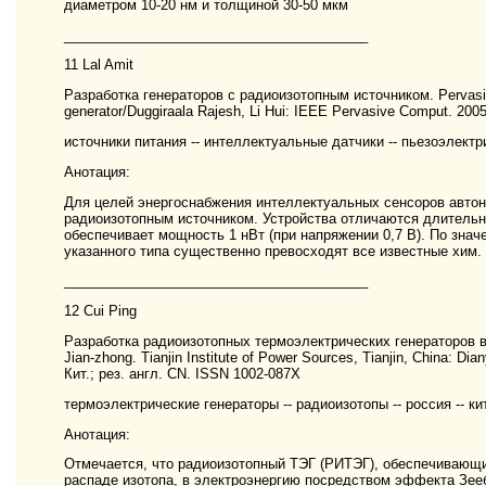
диаметром 10-20 нм и толщиной 30-50 мкм
________________________________________
11 Lal Amit
Разработка генераторов с радиоизотопным источником. Pervasive
generator/Duggiraala Rajesh, Li Hui: IEEE Pervasive Comput. 2005
источники питания -- интеллектуальные датчики -- пьезоэлект
Анотация:
Для целей энергоснабжения интеллектуальных сенсоров автон
радиоизотопным источником. Устройства отличаются длительн
обеспечивает мощность 1 нВт (при напряжении 0,7 В). По значе
указанного типа существенно превосходят все известные хим. 
________________________________________
12 Cui Ping
Разработка радиоизотопных термоэлектрических генераторов в
Jian-zhong. Tianjin Institute of Power Sources, Tianjin, China: Dia
Кит.; рез. англ. CN. ISSN 1002-087X
термоэлектрические генераторы -- радиоизотопы -- россия -- ки
Анотация:
Отмечается, что радиоизотопный ТЭГ (РИТЭГ), обеспечивающ
распаде изотопа, в электроэнергию посредством эффекта Зее