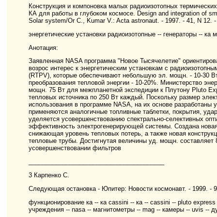
Конструкция и компоновка малых радиоизотопных термических
КА для работы в глубоком космосе. Design and integration of sma
Solar system/Or C., Kumar V.: Acta astronaut. - 1997. - 41, N 12. 
энергетические установки радиоизотопные -- генераторы -- ка
Анотация:
Заявленная NASA программа "Новое Тысячелетие" ориентирова
возрос интерес к энергетическим установкам с радиоизотопн
(RTPV), которые обеспечивают небольшую эл. мощн. - 10-30 Вт 
преобразования тепловой энергии - 10-20%. Министерство эн
мощн. 75 Вт для межпланетной экспедиции к Плутону Pluto Ex
тепловых источника по 250 Вт каждый. Поскольку размер эле
использования в программе NASA, на их основе разработаны у
применяются аналогичные топливные таблетки, покрытия, уда
уделяется усовершенствованию спектрально-селективных опт
эффективность электрогенерирующей системы. Создана новая 
снижающая уровень тепловых потерь, а также новая конструкц
тепловые трубы. Достигнутая величины уд. мощн. составляет 8,2
усовершенствовании фильтров
________________________________________
3 Карпенко С.
Следующая остановка - Юпитер: Новости космонавт. - 1999. - 9, 
функционирование ка -- ка cassini -- ка -- cassini -- pluto express -
учреждения -- nasa -- магнитометры -- mag -- камеры -- uvis -- ду