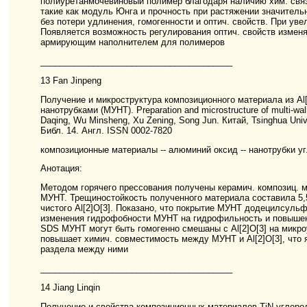
полиуретанмочевиновый полимер благодаря наличию хим. связ
такие как модуль Юнга и прочность при растяжении значител
без потери удлинения, гомогенности и оптич. свойств. При ув
Появляется возможность регулирования оптич. свойств измен
армирующим наполнителем для полимеров
________________________________________
13 Fan Jinpeng
Получение и микроструктура композиционного материала из Al
нанотрубками (МУНТ). Preparation and microstructure of multi-wa
Daqing, Wu Minsheng, Xu Zening, Song Jun. Китай, Tsinghua Univer
Библ. 14. Англ. ISSN 0002-7820
композиционные материалы -- алюминий оксид -- нанотрубки уг
Анотация:
Методом горячего прессования получены керамич. композиц. м
МУНТ. Трещиностойкость полученного материала составила 5,55'
чистого Al[2]O[3]. Показано, что покрытие МУНТ додецилсул
изменения гидрофобности МУНТ на гидрофильность и повышен
SDS МУНТ могут быть гомогенно смешаны с Al[2]O[3] на микро
повышает химич. совместимость между МУНТ и Al[2]O[3], что
раздела между ними
________________________________________
14 Jiang Linqin
Получение и свойства композиционных материалов TiN-углеро