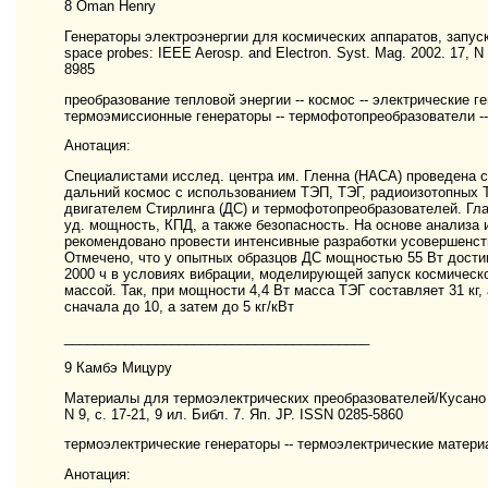
8 Oman Henry
Генераторы электроэнергии для космических аппаратов, запуска
space probes: IEEE Aerosp. and Electron. Syst. Mag. 2002. 17, N 
8985
преобразование тепловой энергии -- космос -- электрические г
термоэмиссионные генераторы -- термофотопреобразователи -- 
Анотация:
Специалистами исслед. центра им. Гленна (НАСА) проведена с
дальний космос с использованием ТЭП, ТЭГ, радиоизотопных 
двигателем Стирлинга (ДС) и термофотопреобразователей. Гл
уд. мощность, КПД, а также безопасность. На основе анализ
рекомендовано провести интенсивные разработки усовершенс
Отмечено, что у опытных образцов ДС мощностью 55 Вт дости
2000 ч в условиях вибрации, моделирующей запуск космическо
массой. Так, при мощности 4,4 Вт масса ТЭГ составляет 31 кг,
сначала до 10, а затем до 5 кг/кВт
________________________________________
9 Камбэ Мицуру
Материалы для термоэлектрических преобразователей/Кусано Д
N 9, с. 17-21, 9 ил. Библ. 7. Яп. JP. ISSN 0285-5860
термоэлектрические генераторы -- термоэлектрические материа
Анотация: