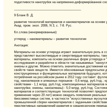
податливости нанотрубок на напряженно-деформированное со
________________________________________
9 Бланк В. Д.
развитие технологий материалов и наноматериалов на основе уг
Акад. пром. экол. 2006, N 3, с. 7-8. Рус.
Кл.слова (ненормированные):
углерод -- наноматериалы -- развитие технологии
Анотация:
Материалы на основе углерода играют значительную роль в 
представляют высокотвердые и сверхтвердые материалы, таки
материалы, композиты на основе различных форм углерода и 
исследования и разработки в области так называемых "наноуг
онионы и другие. Можно отметить значительные достижения как
свойств таких веществ. Имеются обоснованные предпосылки д
конструкционных и функциональных материалов будущего, кот
потребления на российском рынке в 2012 году составит: фуллер
год; наноалмазов и алмазных порошков - 0,6 млрд. руб./год.;
свойствами - 1,1 млрд. руб./год; композиционных материалов
нанотрубки, онионы, наноалмазы) - 5,0 млрд. руб./год. Состо
материалов и соответствующих технологий позволяет предполо
применение через 20 лет) можно ожидать появления реальных
биосовместимых систем, в частности "искусственных мускулов
промышленной сборки наноматериалов с заданными свойствам
перспективных направлений развития в среднесрочном периоде