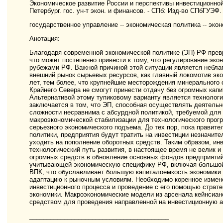
Экономическое развитие России и перспективы инвестиционной п
Петербург. гос. ун-т экон. и финансов. - СПб: Изд-во СПбГУЭФ. -
государственное управление -- экономическая политика -- экон
Анотация:
Благодаря современной экономической политике (ЭП) РФ превр
что может постепенно привести к тому, что регулирование эк
рубежами РФ. Важной причиной этой ситуации является небла
внешний рынок сырьевых ресурсов, как главный локомотив эк
лет, тем более, что крупнейшие месторождения минерального
Крайнего Севера не смогут принести отдачу без огромных кап
Альтернативой этому тупиковому варианту является технологи
заключается в том, что ЭП, способная осуществлять деятельно
сложности несравнима с абсурдной политикой, требуемой для
макроэкономической стабилизации для технологического прог
серьезного экономического подъема. До тех пор, пока правит
политики, предприятия будут тратить на инвестиции незначит
уходить на пополнение оборотных средств. Таким образом, ин
технологический путь развития, в настоящее время не велик 
огромных средств в обновление основных фондов предприяти
учитывающей экономическую специфику РФ, включая большой 
ВПК, что обуславливает большую капиталоемкость экономики 
адаптацию к рыночным условиям. Необходимо коренное измене
инвестиционного процесса и проведение с его помощью страте
экономики. Макроэкономические модели из арсенала кейнсиа
средством для проведения направленной на инвестиционную 
________________________________________