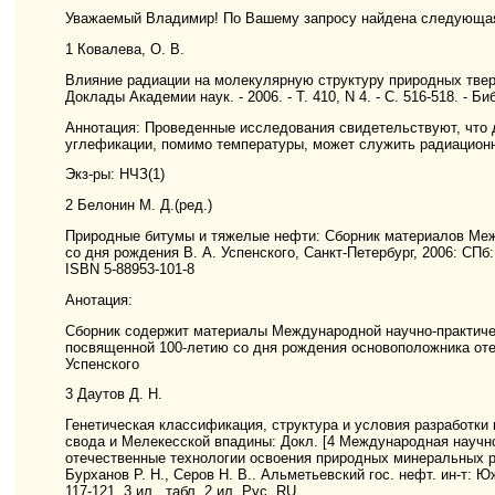
Уважаемый Владимир! По Вашему запросу найдена следующа
1 Ковалева, О. В.
Влияние радиации на молекулярную структуру природных тверды
Доклады Академии наук. - 2006. - Т. 410, N 4. - С. 516-518. - Библ
Аннотация: Проведенные исследования свидетельствуют, что
углефикации, помимо температуры, может служить радиационн
Экз-ры: НЧЗ(1)
2 Белонин М. Д.(ред.)
Природные битумы и тяжелые нефти: Сборник материалов Меж
со дня рождения В. А. Успенского, Санкт-Петербург, 2006: СПб: Н
ISBN 5-88953-101-8
Анотация:
Сборник содержит материалы Международной научно-практиче
посвященной 100-летию со дня рождения основоположника от
Успенского
3 Даутов Д. Н.
Генетическая классификация, структура и условия разработк
свода и Мелекесской впадины: Докл. [4 Международная науч
отечественные технологии освоения природных минеральных рес
Бурханов Р. Н., Серов Н. В.. Альметьевский гос. нефт. ин-т: Юж.
117-121, 3 ил., табл. 2 ил. Рус. RU