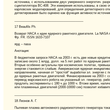
источника, с использованием двух умеренного энергетич. разр
сцинтиллятора BC-408. Эти измерения использованы, в свою о
карловских моделирований, для определения детекторного отк
детектирования было оценено как функция активности источн
________________________________________
17 Beaufils Ph.
Возврат НАСА к идее ядерного ракетного двигателя. La NASA relanc
Фр. FR. ISSN 1633-7107
ярд -- nasa
Анотация:
В бюджетном запросе НАСА на 2003 г. есть две новые кредитные
записано около 1 млрд. долл. на 5 лет работ по ядерным раке
Вторые особенно актуальны при космических полетах, превыш
энергии становится слабым. Американская ядерная инициатив
направлениям, начиная от "простой" выработки эл. энергии с
до ядерных ракетных двигателей. Финансирование на 2003 г. со
перевод марсианского робота на указанный эл. генератор, ра
продлить эксперименты с 180 ч до 1000 ч. Втоже время, налич
или плазменных двигателей (2000-10000 сек) позволит избавит
________________________________________
18 Леонов А. Г.
Пылевая плазма автономного радиоизотопного генератора тока н