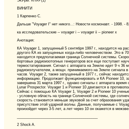
Экз-ры: КНХР(1)
ВИНИТИ
1 Карпенко С.
Дальше "Voyager I" нет никого...: Новости космонавт. - 1998. - 8, 
ка исследовательские -- voyager i -- voyager ii -- pioneer x
Анотация:
КА Voyager 1, запущенный 5 сентября 1997 г., находится на р
другого КА из запущенных когда-либо человечеством. Это в 7
находится предполагаемая граница Солнечной системы. Скорост
бортовых радиоизотопных генераторов все еще поступает нау
термостатирования. Сигнал с аппарата на Землю идет 9 ч 36 
радиоизлучателем, а мощн. принимаемого на Земле сигнала в
часов. Voyager 2, также запущенный в 1977 г., сейчас находит
информацию. Продолжает функционировать и КА Pioneer 10, з
завершена 31 марта 1997 г., однако сигналы с аппарата время
Lunar Prospector. Voyager 1 и Pioneer 10 двигаются в противо
Сейчас с помощью КА Voyager 1, Voyager 2 и Pioneer 10 учены
- условную область на границе Солнечной системы, где солне
скорость становится меньше звуковой за счет образования уд
присутствие этой ударной волны. Данные, получаемые с Voyag
произойдет через 3-5 лет, а лет через 10 он окажется в межзв
________________________________________
2 Shock A.