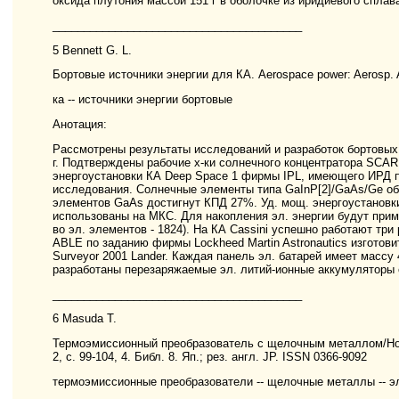
оксида плутония массой 151 г в оболочке из иридиевого спла
________________________________________
5 Bennett G. L.
Бортовые источники энергии для КА. Aerospace power: Aerosp. Ame
ка -- источники энергии бортовые
Анотация:
Рассмотрены результаты исследований и разработок бортовых
г. Подтверждены рабочие х-ки солнечного концентратора SC
энергоустановки КА Deep Space 1 фирмы IPL, имеющего ИРД п
исследования. Солнечные элементы типа GaInP[2]/GaAs/Ge об
элементов GaAs достигнут КПД 27%. Уд. мощ. энергоустановки
использованы на МКС. Для накопления эл. энергии будут прим
во эл. элементов - 1824). На КА Cassini успешно работают тр
ABLE по заданию фирмы Lockheed Martin Astronautics изготовит
Surveyor 2001 Lander. Каждая панель эл. батарей имеет массу 
разработаны перезаряжаемые эл. литий-ионные аккумуляторы с у
________________________________________
6 Masuda T.
Термоэмиссионный преобразователь с щелочным металлом/Honda T.
2, с. 99-104, 4. Библ. 8. Яп.; рез. англ. JP. ISSN 0366-9092
термоэмиссионные преобразователи -- щелочные металлы -- эл