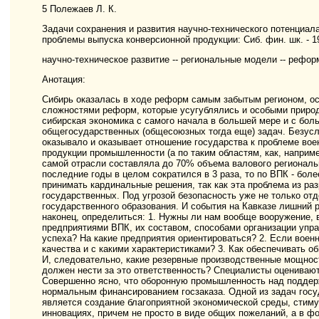
5 Полежаев Л. К.
Задачи сохранения и развития научно-технического потенциал
проблемы выпуска конверсионной продукции: Сиб. фин. шк. - 1999
научно-техническое развитие -- региональные модели -- реформы
Анотация:
Сибирь оказалась в ходе реформ самым забытым регионом, ос
сложностями реформ, которые усугублялись и особыми природ
сибирская экономика с самого начала в большей мере и с б
общегосударственных (общесоюзных тогда еще) задач. Безусл
оказывало и оказывает отношение государства к проблеме вое
продукции промышленности (а по таким областям, как, наприм
самой отрасли составляла до 70% объема валового региональ
последние годы в целом сократился в 3 раза, то по ВПК - боле
принимать кардинальные решения, так как эта проблема из ра
государственных. Под угрозой безопасность уже не только отд
государственного образования. И события на Кавказе лишний 
наконец, определиться: 1. Нужны ли нам вообще вооружение, в
предприятиями ВПК, их составом, способами организации упр
успеха? На какие предприятия ориентироваться? 2. Если военна
качества и с какими характеристиками? 3. Как обеспечивать 
И, следовательно, какие резервные производственные мощности
должен нести за это ответственность? Специалисты оцениваю
Совершенно ясно, что оборонную промышленность над поддерж
нормальным финансированием госзаказа. Одной из задач гос
является создание благоприятной экономической среды, стим
инновациях, причем не просто в виде общих пожеланий, а в ф