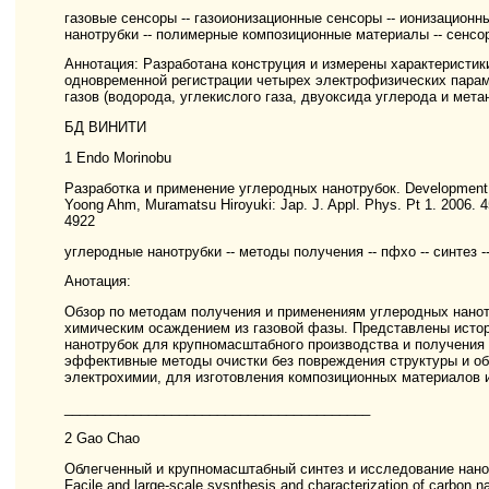
газовые сенсоры -- газоионизационные сенсоры -- ионизационн
нанотрубки -- полимерные композиционные материалы -- сенсо
Аннотация: Разработана конструция и измерены характеристик
одновременной регистрации четырех электрофизических парам
газов (водорода, углекислого газа, двуоксида углерода и метан
БД ВИНИТИ
1 Endo Morinobu
Разработка и применение углеродных нанотрубок. Development a
Yoong Ahm, Muramatsu Hiroyuki: Jap. J. Appl. Phys. Pt 1. 2006. 4
4922
углеродные нанотрубки -- методы получения -- пфхо -- синтез 
Анотация:
Обзор по методам получения и применениям углеродных нанот
химическим осаждением из газовой фазы. Представлены истор
нанотрубок для крупномасштабного производства и получения
эффективные методы очистки без повреждения структуры и о
электрохимии, для изготовления композиционных материалов 
________________________________________
2 Gao Chao
Облегченный и крупномасштабный синтез и исследование нано
Facile and large-scale sysnthesis and characterization of carbon n