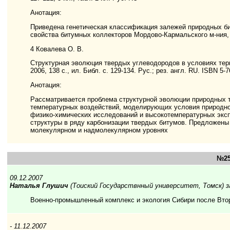
Анотация:
Приведена генетическая классификация залежей природных б
свойства битумных коллекторов Мордово-Кармальского м-ния,
4 Ковалева О. В.
Структурная эволюция твердых углеводородов в условиях тер
2006, 138 с., ил. Библ. c. 129-134. Рус.; рез. англ. RU. ISBN 5-
Анотация:
Рассматривается проблема структурной эволюции природных 
температурных воздействий, моделирующих условия природн
физико-химических исследований и высокотемпературных экс
структуры в ряду карбонизации твердых битумов. Предложены
молекулярном и надмолекулярном уровнях
№25
09.12.2007
Наталья Глушич
(Тоиский Государствнный университет, Томск) з
Военно-промышленный комплекс и экология Сибири после Вто
- 11.12.2007