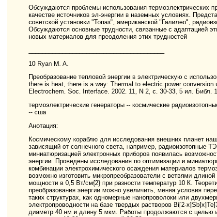
Обсуждаются проблемы использования термоэлектрических пр
качестве источников эл-энергии в наземных условиях. Предст
советской установки "Топаз", американской "Галилео", радиоиз
Обсуждаются основные трудности, связанные с адаптацией эт
новых материалов для преодоления этих трудностей
________________________________________
10 Ryan M. A.
Преобразование тепловой энергии в электрическую с использ
there is heat, there is a way: Thermal to electric power conversion
Electrochem. Soc. Interface. 2002. 11, N 2, с. 30-33, 5 ил. Библ
термоэлектрические генераторы -- космические радиоизотопны
-- сша
Анотация:
Космическому кораблю для исследования внешних планет наше
зависящий от солнечного света, например, радиоизотопные ТЭ
миниатюризацией электронных приборов появилась возможнос
энергии. Проведены исследования по оптимизации и миниатюр
комбинации электрохимического осаждения материалов термоэ
возможно изготовить микропреобразователи с ветвями длиной 
мощности в 0,5 Вт/см{2} при разности температур 10 К. Теоре
преобразования энергии можно увеличить, меняя условия пере
таких структурах, как одномерные нанопроволоки или двухмер
электропроводности на базе твердых растворов Bi[2-x]Sb[x]Te
диаметр 40 нм и длину 5 мкм. Работы продолжаются с целью 