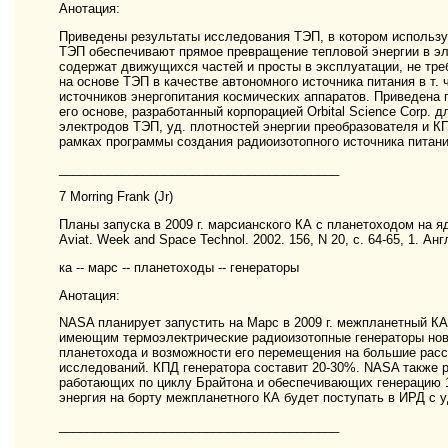
Анотация:
Приведены результаты исследования ТЭП, в котором использу
ТЭП обеспечивают прямое превращение тепловой энергии в эл.
содержат движущихся частей и просты в эксплуатации, не тре
на основе ТЭП в качестве автономного источника питания в т. 
источников энергопитания космических аппаратов. Приведена 
его основе, разработанный корпорацией Orbital Science Corp.
электродов ТЭП, уд. плотностей энергии преобразователя и К
рамках программы создания радиоизотопного источника питания 
________________________________________
7 Morring Frank (Jr)
Планы запуска в 2009 г. марсианского КА с планетоходом на яде
Aviat. Week and Space Technol. 2002. 156, N 20, с. 64-65, 1. Ан
ка -- марс -- планетоходы -- генераторы
Анотация:
NASA планирует запустить на Марс в 2009 г. межпланетный КА
имеющим термоэлектрические радиоизотопные генераторы ново
планетохода и возможности его перемещения на большие расс
исследований. КПД генератора составит 20-30%. NASA также 
работающих по циклу Брайтона и обеспечивающих генерацию 1
энергия на борту межпланетного КА будет поступать в ИРД с уд
________________________________________