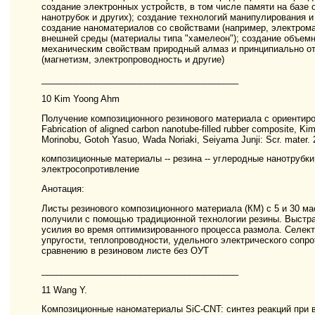
создание электронных устройств, в том числе памяти на баз
нанотрубок и других); создание технологий манипулирования 
создание наноматериалов со свойствами (например, электром
внешней среды (материалы типа "хамелеон"); создание объем
механическим свойствам природный алмаз и принципиально о
(магнетизм, электропроводность и другие)
________________________________________
10 Kim Yoong Ahm
Получение композиционного резинового материала с ориенти
Fabrication of aligned carbon nanotube-filled rubber composite, 
Morinobu, Gotoh Yasuo, Wada Noriaki, Seiyama Junji: Scr. mater. 
композиционные материалы -- резина -- углеродные нанотрубки 
электросопротивление
Анотация:
Листы резинового композиционного материала (КМ) с 5 и 30 м
получили с помощью традиционной технологии резины. Выстраи
усилия во время оптимизированного процесса размола. Селе
упругости, теплопроводности, удельного электрического сопро
сравнению в резиновом листе без ОУТ
________________________________________
11 Wang Y.
Композиционные наноматериалы SiC-CNT: синтез реакций при 