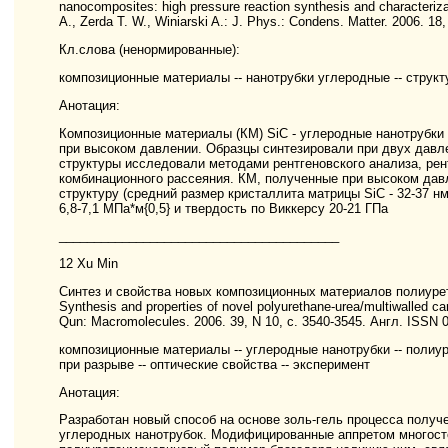
nanocomposites: high pressure reaction synthesis and characteriza
A., Zerda T. W., Winiarski A.: J. Phys.: Condens. Matter. 2006. 1
Кл.слова (ненормированные):
композиционные материалы -- нанотрубки углеродные -- структу
Анотация:
Композиционные материалы (КМ) SiC - углеродные нанотрубки
при высоком давлении. Образцы синтезировали при двух давлен
структуры исследовали методами рентгеновского анализа, ре
комбинационного рассеяния. КМ, полученные при высоком да
структуру (средний размер кристаллита матрицы SiC - 32-37 н
6,8-7,1 МПа*м{0,5} и твердость по Виккерсу 20-21 ГПа
________________________________________
12 Xu Min
Синтез и свойства новых композиционных материалов полиуре
Synthesis and properties of novel polyurethane-urea/multiwalled 
Qun: Macromolecules. 2006. 39, N 10, с. 3540-3545. Англ. ISSN 
композиционные материалы -- углеродные нанотрубки -- полиур
при разрыве -- оптические свойства -- эксперимент
Анотация:
Разработан новый способ на основе золь-гель процесса получ
углеродных нанотрубок. Модифицированные аппретом многост