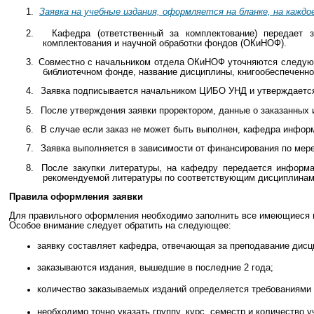
1.
Заявка на учебные издания, оформляется на бланке, на каждо
2.
Кафедра (
ответственный
за комплектование) передает 
комплектования и научной обработки фондов (
ОКиНОФ
).
3.
Совместно с начальником отдела
ОКиНОФ
уточняются следующ
библиотечном фонде, название дисциплины,
книгообеспеченно
4.
Заявка подписывается начальником ЦИБО УНД и утверждается
5.
После утверждения заявки проректором, данные о заказанных и
6.
В случае если заказ не может быть выполнен, кафедра информ
7.
Заявка выполняется в зависимости от финансирования по мере
8.
После закупки литературы, на кафедру передается информа
рекомендуемой литературы по соответствующим дисциплинам
Правила оформления заявки
Для правильного оформления необходимо заполнить все имеющиеся 
Особое внимание следует обратить на следующее:
заявку составляет кафедра, отвечающая за преподавание дисц
заказываются издания, вышедшие
в
последние 2 года;
количество заказываемых изданий определяется требованиями
необходимо точно указать группу, курс, семестр и количество 