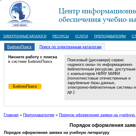
ЭЛЕКТРОННЫЕ КАТАЛОГИ
РЕСУРСЫ
УСЛУГИ
ПРЕПОДАВАТЕЛЯМ
С
БиблиоПоиск
Поиск по электронным каталогам
Начните работу с поиска
Поисковый (дискавери) сервис
в системе БиблиоПоиск
«единого окна» по информационно-
библиотечным ресурсам, доступным
с компьютеров НИЯУ МИФИ
(полнотекстовые отечественные и
зарубежные базы данных,
электронно-библиотечные системы и
др.).
Главная
»
Преподавателям
»
Порядок оформления заявки на учебную
Порядок оформления заявк
Порядок оформления заявки на учебную литературу