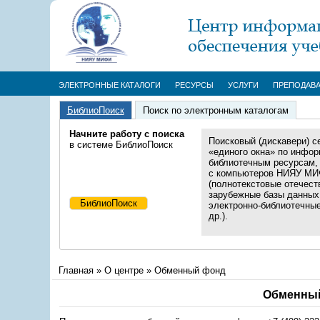
ЭЛЕКТРОННЫЕ КАТАЛОГИ
РЕСУРСЫ
УСЛУГИ
ПРЕПОДАВ
БиблиоПоиск
Поиск по электронным каталогам
Начните работу с поиска
Поисковый (дискавери) с
в системе БиблиоПоиск
«единого окна» по инфор
библиотечным ресурсам,
с компьютеров НИЯУ М
(полнотекстовые отечест
зарубежные базы данных
электронно-библиотечны
др.).
Главная
»
О центре
»
Обменный фонд
Обменный