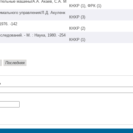
ительные машины/А.А. Акаев, С.А. М
КНХР (1), ФРК (1)
имального управления/Л.Д. Акуленк
КНХР (3)
КНХР (2)
КНХР (1)
Последняя
?