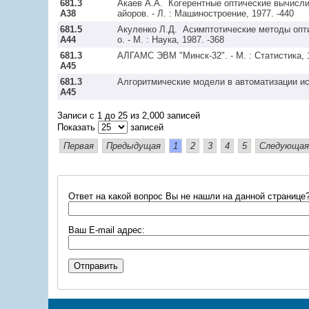
681.3
Акаев А.А.  Когерентные оптические вычисл
А38
681.5
Акуленко Л.Д.  Асимптотические методы опт
А44
681.3
А45
681.3
А45
Записи с 1 до 25 из 2,000 записей
Показать
записей
Первая
Предыдущая
1
2
3
4
5
Следующая
Ответ на какой вопрос Вы не нашли на данной странице
Ваш E-mail адрес: