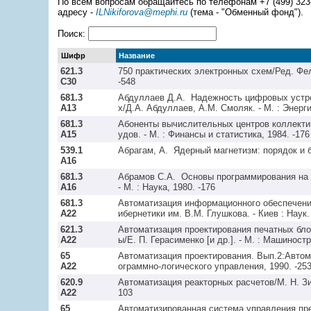
По всем вопросам обращайтесь по телефонам +7 (499) 323-9
адресу -
ILNikiforova@mephi.ru
(тема - "Обменный фонд").
Поиск:
Шифр
Название
621.3
750 практических электронных схем/Ред. Фелпс 
С30
681.3
Абдуллаев Д.А.  Надежность цифровых устр
А13
681.3
Абоненты вычислительных центров коллективн
А15
539.1
А16
681.3
Абрамов С.А.  Основы программирования на А
А16
681.3
Автоматизация информационного обеспечени
А22
621.3
Автоматизация проектирования печатных бл
А22
65
Автоматизация проектирования. Вып.2:Автом
А22
620.9
Автоматизация реакторных расчетов/М. Н. Зизи
А22
65
Автоматизированная система управления предп