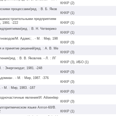
КНХР (2)
скими процессами/ред. : В. Б. Яков
КНХР (1)
ашиностроительными предприятиям
КНХР (1)
дприятиями/ред. : В. Н. Четверико
КНХР (1)
новодов/М. Адамс; . - М. : Мир, 198
КНХР (3)
 и принятие решений/ред. : А. В. Ме
КНХР (3)
ия/ред. : В. В. Яковлев. - Л. : ЛГ
КНХР (3), ИБО (1)
КНХР (3)
КНХР (3)
КНХР (5)
 одночастичные явления/И. Айзенбер
КНХР (3)
алгоритмическом языке Алгол-60/В.
КНХР (1)