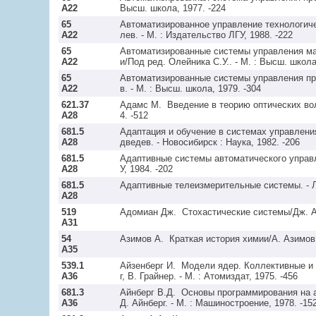
А22
65
Автоматизированное управление технологиче
А22
65
Автоматизированные системы управления м
А22
65
Автоматизированные системы управления пре
А22
621.37
Адамс М.  Введение в теорию оптических вол
А28
681.5
Адаптация и обучение в системах управления
А28
681.5
Адаптивные системы автоматического управлен
А28
681.5
А28
519
А31
54
А35
539.1
Айзенберг И.  Модели ядер. Коллективные и
А36
681.3
Айнберг В.Д.  Основы программирования на 
А36