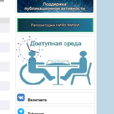
 по
12
11
1
10
2
9
3
8
4
7
5
6
Вконтакте
Telegram