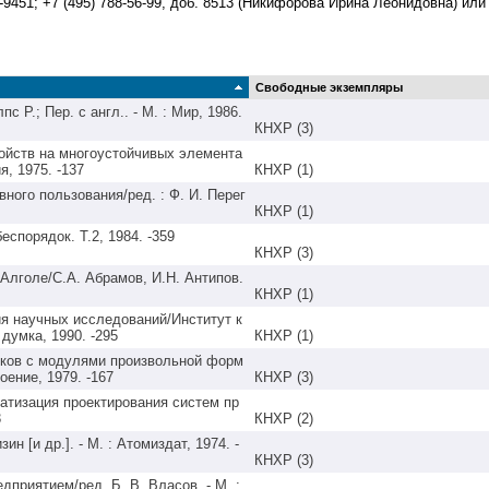
451; +7 (495) 788-56-99, доб. 8513 (Никифорова Ирина Леонидовна) или
Свободные экземпляры
Р.; Пер. с англ.. - М. : Мир, 1986. 
КНХР (3)
ойств на многоустойчивых элемента
КНХР (1)
ого пользования/ред. : Ф. И. Перег
КНХР (1)
КНХР (3)
лголе/С.А. Абрамов, И.Н. Антипов. 
КНХР (1)
я научных исследований/Институт к
КНХР (1)
оков с модулями произвольной форм
КНХР (3)
атизация проектирования систем пр
КНХР (2)
н [и др.]. - М. : Атомиздат, 1974. -
КНХР (3)
риятием/ред. Б. В. Власов. - М. : 