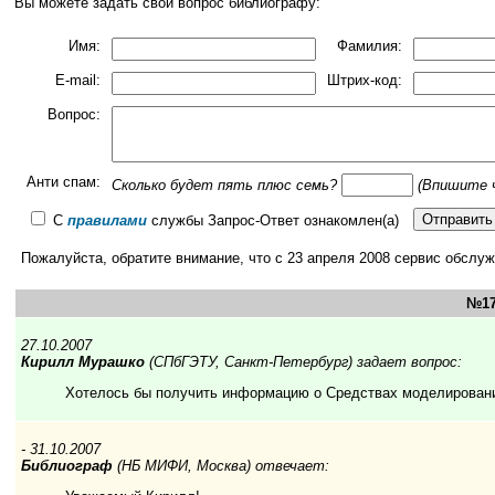
Вы можете задать свой вопрос библиографу:
Имя:
Фамилия:
E-mail:
Штрих-код:
Вопрос:
Анти спам:
Сколько будет пять плюc ceмь?
(Впишите 
С
правилами
службы Запрос-Ответ ознакомлен(а)
Пожалуйста, обратите внимание, что с 23 апреля 2008 сервис обсл
№17
27.10.2007
Кирилл Мурашко
(СПбГЭТУ, Санкт-Петербург) задает вопрос:
Хотелось бы получить информацию о Средствах моделировани
- 31.10.2007
Библиограф
(НБ МИФИ, Москва) отвечает: