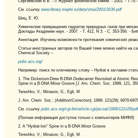
Сергиевский В.В. - // Журнал физической химии. - 2001. - Т.75.-
См. ссылку
www.library.mephi.ru/data/stna/2001/2636.pdf
Шиц, Е. Ю.
Химические превращения гидратов природных газов при механиче
Доклады Академии наук. - 2007. - Т. 412, N 3. - С. 353-356. - Биб
Аннотация: Изучены возможности протекания химических реакц
Статьи иностранных авторов по Вашей теме можно найти на с
Chemical Society –
pubs.acs.org/
Например: поиск по ключевому слову – Hydrat в заглавии стат
1. The Dickerson-Drew B-DNA Dodecamer Revisited at Atomic Resol
Spine in a B-DNA Minor Groove [J. Am. Chem. Soc. 1999, 121, 35
Tereshko, V.; Minasov, G.; Egli, M.
J. Am. Chem. Soc.; (Addition/Correction); 1999; 121(29); 6970-69
См. ссылку
pubs.acs.org/cgi-bin/article.cgi/jacsat/1999/121/i29/p
(Полная информация доступна только с компьютеров МИФИ)
2. A "Hydrat-Ion" Spine in a B-DNA Minor Groove
Tereshko, V.; Minasov, G.; Egli, M.