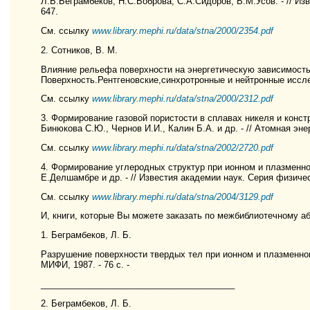
Л.Б.Беграмбеков, Н.С.Боброва, С.А.Сидоров, В.М.Усов. - // Изве
647.
См. ссылку
www.library.mephi.ru/data/stna/2000/2354.pdf
2. Сотников, В. М.
Влияние рельефа поверхности на энергетическую зависимость 
Поверхность.Рентгеновские,синхротронные и нейтронные исследо
См. ссылку
www.library.mephi.ru/data/stna/2000/2312.pdf
3. Формирование газовой пористости в сплавах никеля и констр
Бинюкова С.Ю., Чернов И.И., Калин Б.А. и др. - // Атомная энерги
См. ссылку
www.library.mephi.ru/data/stna/2002/2720.pdf
4. Формирование углеродных структур при ионном и плазменном
Е.Делшамбре и др. - // Известия академии наук. Серия физическа
См. ссылку
www.library.mephi.ru/data/stna/2004/3129.pdf
И, книги, которые Вы можете заказать по межбиблиотечному а
1. Беграмбеков, Л. Б.
Разрушение поверхности твердых тел при ионном и плазменном о
МИФИ, 1987. - 76 с. -
________________________________________
2. Беграмбеков, Л. Б.