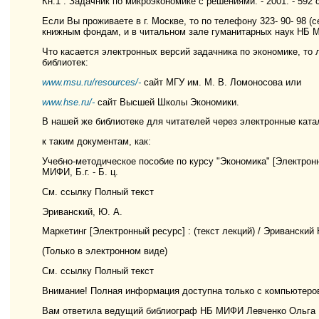
Кн.1 : Задачник по микроэкономике с решениями. - 2001. - 592 с.
Если Вы проживаете в г. Москве, то по телефону 323- 90- 98 (
книжным фондам, и в читальном зале гуманитарных наук НБ 
Что касается электронных версий задачника по экономике, то 
библиотек:
www.msu.ru/resources/-
сайт МГУ им. М. В. Ломоносова или
www.hse.ru/-
сайт Высшей Школы Экономики.
В нашей же библиотеке для читателей через электронные ката
к таким документам, как:
Учебно-методическое пособие по курсу "Экономика" [Электронный
МИФИ, Б.г. - Б. ц.
См. ссылку Полный текст
Эриванский, Ю. А.
Маркетинг [Электронный ресурс] : (текст лекций) / Эриванский Ю
(Только в электронном виде)
См. ссылку Полный текст
Внимание! Полная информация доступна только с компьютер
Вам ответила ведущий библиограф НБ МИФИ Левченко Ольга