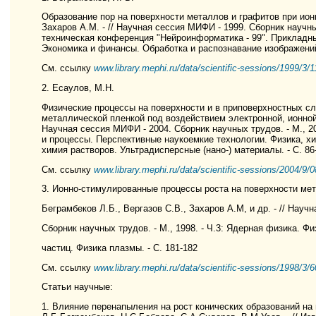
Образование пор на поверхности металлов и графитов при ионн
Захаров А.М. - // Научная сессия МИФИ - 1999. Сборник научных
техническая конференция "Нейроинформатика - 99". Прикладн
Экономика и финансы. Обработка и распознавание изображений.
См. ссылку
www.library.mephi.ru/data/scientific-sessions/1999/3/1
2. Есаулов, М.Н.
Физические процессы на поверхности и в приповерхностных с
металлической пленкой под воздействием электронной, ионной 
Научная сессия МИФИ - 2004. Сборник научных трудов. - М., 2
и процессы. Перспективные наукоемкие технологии. Физика, х
химия растворов. Ультрадисперсные (нано-) материалы. - С. 86
См. ссылку
www.library.mephi.ru/data/scientific-sessions/2004/9/0
3. Ионно-стимулированные процессы роста на поверхности мета
Беграмбеков Л.Б., Вергазов С.В., Захаров А.М, и др. - // Науч
Сборник научных трудов. - М., 1998. - Ч.3: Ядерная физика. Ф
частиц. Физика плазмы. - С. 181-182
См. ссылку
www.library.mephi.ru/data/scientific-sessions/1998/3/
Статьи научные:
1. Влияние перенапыления на рост конических образований на 