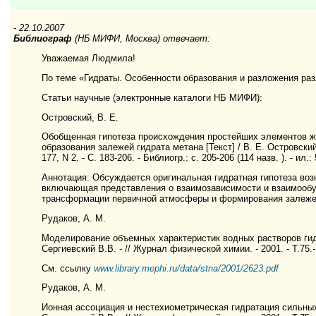
- 22.10.2007
Библиограф
(НБ МИФИ, Москва) отвечает:
Уважаемая Людмила!
По теме «Гидраты. Особенности образования и разложения ра
Статьи научные (электронные каталоги НБ МИФИ):
Островский, В. Е.
Обобщенная гипотеза происхождения простейших элементов ж
образования залежей гидрата метана [Текст] / В. Е. Островский,
177, N 2. - С. 183-206. - Библиогр.: с. 205-206 (114 назв. ). - ил.: 
Аннотация: Обсуждается оригинальная гидратная гипотеза во
включающая представления о взаимозависимости и взаимообу
трансформации первичной атмосферы и формирования залежей
Рудаков, А. М.
Моделирование объемных характеристик водных растворов гид
Сергиевский В.В. - // Журнал физической химии. - 2001. - Т.75.-
См. ссылку
www.library.mephi.ru/data/stna/2001/2623.pdf
Рудаков, А. М.
Ионная ассоциация и нестехиометрическая гидратация сильных 