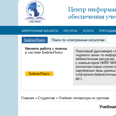
ЭЛЕКТРОННЫЕ КАТАЛОГИ
РЕСУРСЫ
УСЛУГИ
ПРЕПОДАВ
БиблиоПоиск
Поиск по электронным каталогам
Начните работу с поиска
Поисковый (дискавери) с
в системе БиблиоПоиск
«единого окна» по инфор
библиотечным ресурсам,
с компьютеров НИЯУ М
(полнотекстовые отечест
зарубежные базы данных
электронно-библиотечны
др.).
Главная
»
Студентам
»
Учебная литература по группам
Учебная