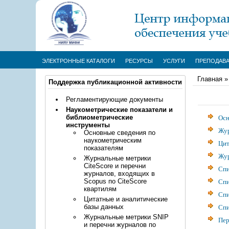
ЭЛЕКТРОННЫЕ КАТАЛОГИ
РЕСУРСЫ
УСЛУГИ
ПРЕПОДАВ
Главная
Поддержка публикационной активности
Регламентирующие документы
Наукометрические показатели и
Осн
библиометрические
инструменты
Жур
Основные сведения по
наукометрическим
Цит
показателям
Жур
Журнальные метрики
CiteScore и перечни
Спи
журналов, входящих в
Спи
Scopus по CiteScore
квартилям
Спи
Цитатные и аналитические
Спи
базы данных
Журнальные метрики SNIP
Пер
и перечни журналов по