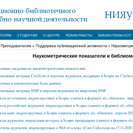
АТЕЛЯМ
СТУДЕНТАМ
О ЦЕНТРЕ
РЕЖИМ РАБОТЫ
БИБЛИОТЕКАМ ОСП
»
Преподавателям
»
Поддержка публикационной активности
»
Наукометри
Наукометрические показатели и библио
овные сведения по наукометрическим показателям
нальные метрики CiteScore и перечни журналов, входящих в Scopus по CiteSco
атные и аналитические базы данных
нальные метрики SNIP и перечни журналов по квартилям SNIP
сок источников, индексируемых в Scopus (скачать в формате xls, обновлен - март
сок российских журналов, индексируемых в Scopus (скачать в формате xls, обнов
сок книг, индексируемых в Scopus (скачать в формате xls, обновлен - апрель 2020
сок журналов, индексация которых в Scopus прекращена (скачать в формате xls, 
ечень журналов, индексируемых в Web of science (Core Collection) на 17.11.2020