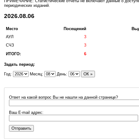
ПРИМЕЧАНИЕ: Статистические отчеты не включают данные о доступе 
периодических изданий.
2026.08.06
Место
Посещений
Выд
АУЛ
3
СЧЗ
3
ИТОГО:
6
Задать период:
Год:
Месяц:
День:
Ответ на какой вопрос Вы не нашли на данной странице?
Ваш E-mail адрес: