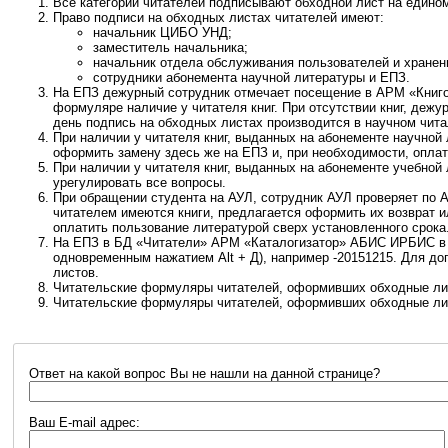
Все категории читателей подписывают обходной лист на едином
Право подписи на обходных листах читателей имеют:
начальник ЦИБО УНД;
заместитель начальника;
начальник отдела обслуживания пользователей и хранен
сотрудники абонемента научной литературы и ЕПЗ.
На ЕПЗ дежурный сотрудник отмечает посещение в АРМ «Книг
формуляре наличие у читателя книг. При отсутствии книг, дежу
день подпись на обходных листах производится в научном чита
При наличии у читателя книг, выданных на абонементе научной 
оформить замену здесь же на ЕПЗ и, при необходимости, оплат
При наличии у читателя книг, выданных на абонементе учебной 
урегулировать все вопросы.
При обращении студента на АУЛ, сотрудник АУЛ проверяет по
читателем имеются книги, предлагается оформить их возврат и
оплатить пользование литературой сверх установленного срока
На ЕПЗ в БД «Читатели» АРМ «Каталогизатор» АБИС ИРБИС в по
одновременным нажатием Alt + Д), например -20151215. Для до
листов.
Читательские формуляры читателей, оформивших обходные ли
Читательские формуляры читателей, оформивших обходные лис
Ответ на какой вопрос Вы не нашли на данной странице?
Ваш E-mail адрес: