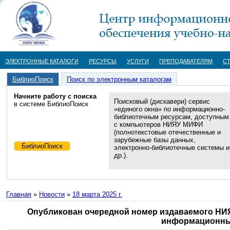
ЭЛЕКТРОННЫЕ КАТАЛОГИ
РЕСУРСЫ
УСЛУГИ
ПРЕПОДАВАТЕЛЯМ
С
БиблиоПоиск
Поиск по электронным каталогам
Начните работу с поиска
Поисковый (дискавери) сервис
в системе БиблиоПоиск
«единого окна» по информационно-
библиотечным ресурсам, доступным
с компьютеров НИЯУ МИФИ
(полнотекстовые отечественные и
зарубежные базы данных,
электронно-библиотечные системы и
др.).
Главная
»
Новости
»
18 марта 2025 г.
Опубликован очередной номер издаваемого НИ
информационных