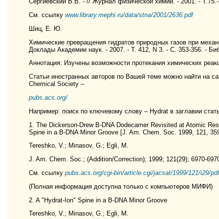
Сергиевский В.В. - // Журнал физической химии. - 2001. - Т.75.-
См. ссылку
www.library.mephi.ru/data/stna/2001/2636.pdf
Шиц, Е. Ю.
Химические превращения гидратов природных газов при механиче
Доклады Академии наук. - 2007. - Т. 412, N 3. - С. 353-356. - Биб
Аннотация: Изучены возможности протекания химических реакц
Статьи иностранных авторов по Вашей теме можно найти на с
Chemical Society –
pubs.acs.org/
Например: поиск по ключевому слову – Hydrat в заглавии стат
1. The Dickerson-Drew B-DNA Dodecamer Revisited at Atomic Resol
Spine in a B-DNA Minor Groove [J. Am. Chem. Soc. 1999, 121, 35
Tereshko, V.; Minasov, G.; Egli, M.
J. Am. Chem. Soc.; (Addition/Correction); 1999; 121(29); 6970-69
См. ссылку
pubs.acs.org/cgi-bin/article.cgi/jacsat/1999/121/i29/p
(Полная информация доступна только с компьютеров МИФИ)
2. A "Hydrat-Ion" Spine in a B-DNA Minor Groove
Tereshko, V.; Minasov, G.; Egli, M.