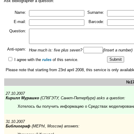
Ask bibliographer a question:
Name:
Surname:
E-mail:
Barcode:
Question:
Anti-spam:
How much is: five plus seven?
(Insert a number)
I agree with the
rules
of this service.
Please note that starting from 23rd april 2008, this service is only availabl
№17
27.10.2007
Кирилл Мурашко
(СПбГЭТУ, Санкт-Петербург) asks a question:
Хотелось бы получить информацию о Средствах моделировани
31.10.2007
Библиограф
(MEPhI, Moscow) answers: