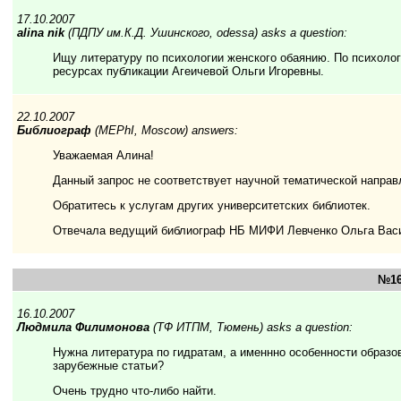
17.10.2007
alina nik
(ПДПУ им.К.Д. Ушинского, odessa) asks a question:
Ищу литературу по психологии женского обаянию. По психолог
ресурсах публикации Агеичевой Ольги Игоревны.
22.10.2007
Библиограф
(MEPhI, Moscow) answers:
Уважаемая Алина!
Данный запрос не соответствует научной тематической напра
Обратитесь к услугам других университетских библиотек.
Отвечала ведущий библиограф НБ МИФИ Левченко Ольга Вас
№16
16.10.2007
Людмила Филимонова
(ТФ ИТПМ, Тюмень) asks a question:
Нужна литература по гидратам, а именнно особенности образо
зарубежные статьи?
Очень трудно что-либо найти.