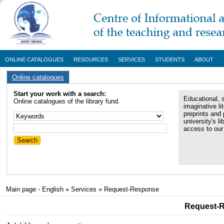
ONLINE CATALOGUES
RESOURCES
SERVICES
STUDENTS
ABOUT
Online catalogues
Start your work with a search:
Educational, s
Online catalogues of the library fund.
imaginative li
preprints and 
university's li
access to our 
Main page - English
»
Services
»
Request-Response
Request-