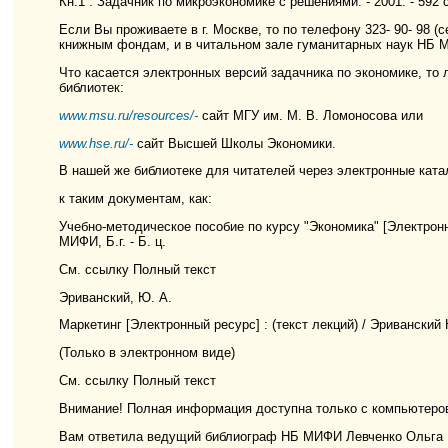
Кн.1 : Задачник по микроэкономике с решениями. - 2001. - 592 с.
Если Вы проживаете в г. Москве, то по телефону 323- 90- 98 (
книжным фондам, и в читальном зале гуманитарных наук НБ 
Что касается электронных версий задачника по экономике, то 
библиотек:
www.msu.ru/resources/-
сайт МГУ им. М. В. Ломоносова или
www.hse.ru/-
сайт Высшей Школы Экономики.
В нашей же библиотеке для читателей через электронные ката
к таким документам, как:
Учебно-методическое пособие по курсу "Экономика" [Электронный
МИФИ, Б.г. - Б. ц.
См. ссылку Полный текст
Эриванский, Ю. А.
Маркетинг [Электронный ресурс] : (текст лекций) / Эриванский Ю
(Только в электронном виде)
См. ссылку Полный текст
Внимание! Полная информация доступна только с компьютер
Вам ответила ведущий библиограф НБ МИФИ Левченко Ольга