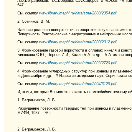
Л.Б.Беграмбеков, Н.С.Боброва, С.А.Сидоров, В.М.Усов. - // Изве
647.
См. ссылку
www.library.mephi.ru/data/stna/2000/2354.pdf
2. Сотников, В. М.
Влияние рельефа поверхности на энергетическую зависимость 
Поверхность.Рентгеновские,синхротронные и нейтронные исследо
См. ссылку
www.library.mephi.ru/data/stna/2000/2312.pdf
3. Формирование газовой пористости в сплавах никеля и констр
Бинюкова С.Ю., Чернов И.И., Калин Б.А. и др. - // Атомная энерги
См. ссылку
www.library.mephi.ru/data/stna/2002/2720.pdf
4. Формирование углеродных структур при ионном и плазменном
Е.Делшамбре и др. - // Известия академии наук. Серия физическа
См. ссылку
www.library.mephi.ru/data/stna/2004/3129.pdf
И, книги, которые Вы можете заказать по межбиблиотечному а
1. Беграмбеков, Л. Б.
Разрушение поверхности твердых тел при ионном и плазменном о
МИФИ, 1987. - 76 с. -
________________________________________
2. Беграмбеков, Л. Б.