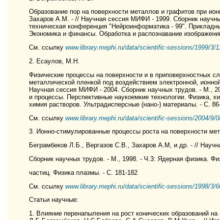
Образование пор на поверхности металлов и графитов при ионн
Захаров А.М. - // Научная сессия МИФИ - 1999. Сборник научных
техническая конференция "Нейроинформатика - 99". Прикладн
Экономика и финансы. Обработка и распознавание изображений.
См. ссылку
www.library.mephi.ru/data/scientific-sessions/1999/3/1
2. Есаулов, М.Н.
Физические процессы на поверхности и в приповерхностных с
металлической пленкой под воздействием электронной, ионной 
Научная сессия МИФИ - 2004. Сборник научных трудов. - М., 2
и процессы. Перспективные наукоемкие технологии. Физика, х
химия растворов. Ультрадисперсные (нано-) материалы. - С. 86
См. ссылку
www.library.mephi.ru/data/scientific-sessions/2004/9/0
3. Ионно-стимулированные процессы роста на поверхности мета
Беграмбеков Л.Б., Вергазов С.В., Захаров А.М, и др. - // Науч
Сборник научных трудов. - М., 1998. - Ч.3: Ядерная физика. Ф
частиц. Физика плазмы. - С. 181-182
См. ссылку
www.library.mephi.ru/data/scientific-sessions/1998/3/
Статьи научные:
1. Влияние перенапыления на рост конических образований на 