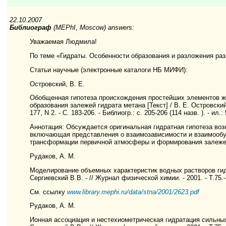
22.10.2007
Библиограф
(MEPhI, Moscow) answers:
Уважаемая Людмила!
По теме «Гидраты. Особенности образования и разложения ра
Статьи научные (электронные каталоги НБ МИФИ):
Островский, В. Е.
Обобщенная гипотеза происхождения простейших элементов ж
образования залежей гидрата метана [Текст] / В. Е. Островский,
177, N 2. - С. 183-206. - Библиогр.: с. 205-206 (114 назв. ). - ил.: 
Аннотация: Обсуждается оригинальная гидратная гипотеза во
включающая представления о взаимозависимости и взаимообу
трансформации первичной атмосферы и формирования залежей
Рудаков, А. М.
Моделирование объемных характеристик водных растворов гид
Сергиевский В.В. - // Журнал физической химии. - 2001. - Т.75.-
См. ссылку
www.library.mephi.ru/data/stna/2001/2623.pdf
Рудаков, А. М.
Ионная ассоциация и нестехиометрическая гидратация сильных 