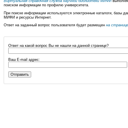
Виртуальная справочная служба научной библиотеки МИФИ
выполняе
поиском информации по профилю университета.
При поиске информации используются электронные каталоги, базы да
МИФИ и ресурсы Интернет.
Ответ на заданный вопрос пользователя будет размещен
на страниц
Ответ на какой вопрос Вы не нашли на данной странице?
Ваш E-mail адрес: