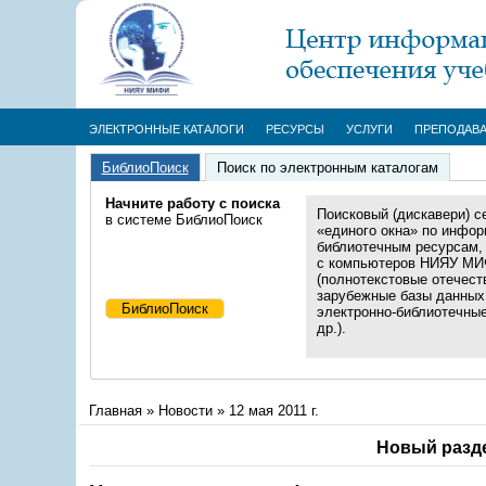
ЭЛЕКТРОННЫЕ КАТАЛОГИ
РЕСУРСЫ
УСЛУГИ
ПРЕПОДАВ
БиблиоПоиск
Поиск по электронным каталогам
Начните работу с поиска
Поисковый (дискавери) с
в системе БиблиоПоиск
«единого окна» по инфор
библиотечным ресурсам,
с компьютеров НИЯУ М
(полнотекстовые отечест
зарубежные базы данных
электронно-библиотечны
др.).
Главная
»
Новости
»
12 мая 2011 г.
Новый разд