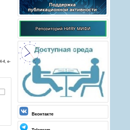
12
11
1
10
2
9
3
8
4
-4, e-
7
5
6
Вконтакте
Telegram