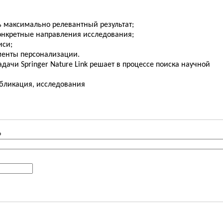
ть максимально релевантный результат;
конкретные направления исследования;
иси;
менты персонализации.
задачи
Springer
Nature
Link
решает в процессе поиска научной
публикация, исследования
?