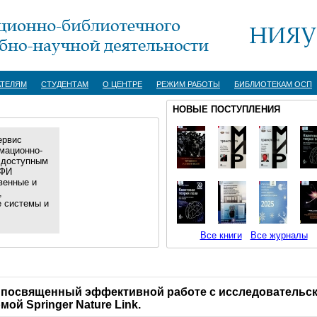
АТЕЛЯМ
СТУДЕНТАМ
О ЦЕНТРЕ
РЕЖИМ РАБОТЫ
БИБЛИОТЕКАМ ОСП
НОВЫЕ ПОСТУПЛЕНИЯ
ервис
мационно-
 доступным
ИФИ
венные и
,
е системы и
Все книги
Все журналы
нг, посвященный эффективной работе с исследовательс
ой Springer Nature Link.