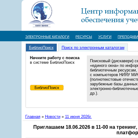
ЭЛЕКТРОННЫЕ КАТАЛОГИ
РЕСУРСЫ
УСЛУГИ
ПРЕПОДАВ
БиблиоПоиск
Поиск по электронным каталогам
Начните работу с поиска
Поисковый (дискавери) с
в системе БиблиоПоиск
«единого окна» по инфор
библиотечным ресурсам,
с компьютеров НИЯУ М
(полнотекстовые отечест
зарубежные базы данных
электронно-библиотечны
др.).
Главная
»
Новости
»
11 июня 2026г.
Приглашаем 18.06.2026 в 11-00 на трени
платформ