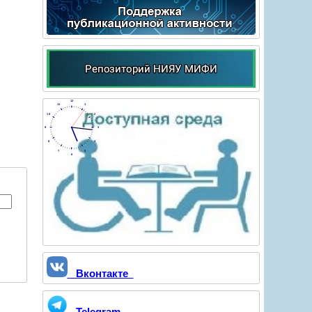
12
11
1
10
2
9
3
8
4
7
5
6
Вконтакте
Telegram