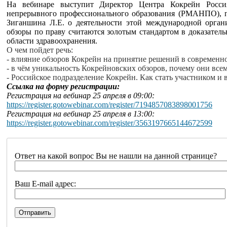
На
вебинаре
выступит Директор Центра
Кокрейн
Россия
непрерывного профессионального образования (РМАНПО),
Зиганшина
Л.Е. о деятельности этой международной орга
обзоры по праву считаются золотым стандартом в доказател
области здравоохранения.
О чем пойдет речь:
- влияние обзоров
Кокрейн
на принятие решений в современно
- в чём уникальность
Кокрейновских
обзоров, почему они все
- Российское подразделение
Кокрейн
. Как стать участником и 
Ссылка на форму регистрации:
Регистрация на
вебинар
25 апреля в 09:00:
https://register.gotowebinar.com/register/7194857083898001756
Регистрация на
вебинар
25 апреля в 13:00:
https://register.gotowebinar.com/register/3563197665144672599
Ответ на какой вопрос Вы не нашли на данной странице?
Ваш E-mail адрес: