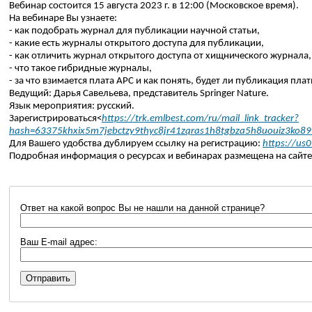
Вебинар
состоится 15 августа 2023 г. в 12:00 (Московское время).
На
вебинаре
Вы узнаете:
- как подобрать журнал для публикации научной статьи,
- какие есть журналы открытого доступа для публикации,
- как отличить журнал открытого доступа от хищнического журнала,
- что такое гибридные журналы,
- за что взимается плата APC и как понять, будет ли публикация пла
Ведущий: Дарья Савельева, представитель
Springer
Nature
.
Язык мероприятия: русский.
Зарегистрироваться<
https://trk.emlbest.com/ru/mail_link_tracker?
hash=63375khxix5m7jebctzy9thyc8jr41zqras1h8tgbza5h8uouiz
Для Вашего удобства дублируем ссылку на регистрацию:
https://us
Подробная информация о ресурсах и
вебинарах
размещена на сайте
Ответ на какой вопрос Вы не нашли на данной странице?
Ваш E-mail адрес: