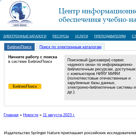
ЭЛЕКТРОННЫЕ КАТАЛОГИ
РЕСУРСЫ
УСЛУГИ
ПРЕПОДАВАТЕЛЯМ
С
БиблиоПоиск
Поиск по электронным каталогам
Начните работу с поиска
Поисковый (дискавери) сервис
в системе БиблиоПоиск
«единого окна» по информационно-
библиотечным ресурсам, доступным
с компьютеров НИЯУ МИФИ
(полнотекстовые отечественные и
зарубежные базы данных,
электронно-библиотечные системы и
др.).
Главная
»
Новости
»
11 августа 2023 г.
Издательство
Springer
Nature
приглашает российских исследователе