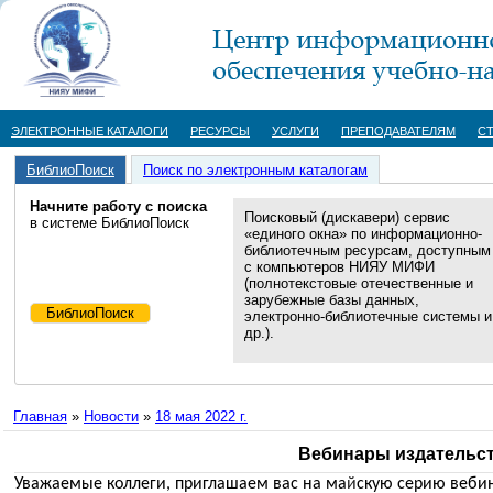
ЭЛЕКТРОННЫЕ КАТАЛОГИ
РЕСУРСЫ
УСЛУГИ
ПРЕПОДАВАТЕЛЯМ
С
БиблиоПоиск
Поиск по электронным каталогам
Начните работу с поиска
Поисковый (дискавери) сервис
в системе БиблиоПоиск
«единого окна» по информационно-
библиотечным ресурсам, доступным
с компьютеров НИЯУ МИФИ
(полнотекстовые отечественные и
зарубежные базы данных,
электронно-библиотечные системы и
др.).
Главная
»
Новости
»
18 мая 2022 г.
Вебинары издательства
Уважаемые коллеги, приглашаем вас на ма
й
скую серию вебин