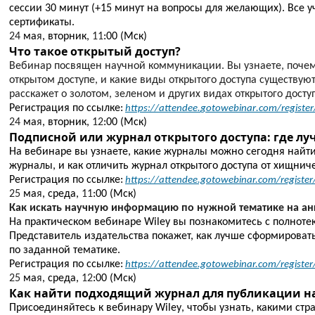
сессии 30 минут (+15 минут на вопросы для желающих). Все у
сертификаты.
24
ма
я
, вторник,
11
:00 (
Мск
)
Что такое открытый доступ?
Вебинар
посвящен
научной коммуникации. Вы узнаете, почем
открытом доступе, и какие виды открытого доступа существую
расскажет о золотом, зеленом и других видах открытого досту
Регистрация по ссылке:
https
://
attendee
.
gotowebinar
.
com
/
register
24
ма
я
, вторник,
12
:00 (
Мск
)
Подписной или журнал открытого доступа: где лу
На вебинаре вы узнаете, какие журналы можно сегодня найти
журналы, и как отличить журнал открытого доступа от хищнич
Регистрация по ссылке:
https://attendee.gotowebinar.com/regis
25
ма
я
, среда,
11
:00 (
Мск
)
Как искать научную информацию по нужной тематике на ан
На
практическом
вебинаре Wiley вы познакомитесь с полнотекс
Представитель издательства покажет, как лучше сформировать
по заданной тематике.
Регистрация по ссылке:
https://attendee.gotowebinar.com/regis
25
ма
я
, среда,
12
:00 (
Мск
)
Как найти подходящий журнал для публикации н
Присоединяйтесь к вебинару
Wiley
, чтобы узнать, какими ст