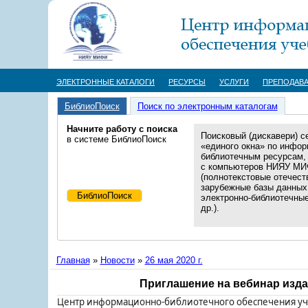
ЭЛЕКТРОННЫЕ КАТАЛОГИ
РЕСУРСЫ
УСЛУГИ
ПРЕПОДАВ
БиблиоПоиск
Поиск по электронным каталогам
Начните работу с поиска
Поисковый (дискавери) с
в системе БиблиоПоиск
«единого окна» по инфор
библиотечным ресурсам,
с компьютеров НИЯУ М
(полнотекстовые отечест
зарубежные базы данных
электронно-библиотечны
др.).
Главная
»
Новости
»
26 мая 2020 г.
Приглашение на вебинар издат
Центр информационно-библиотечного обеспечения уче