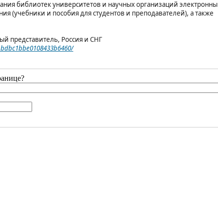
вания библиотек университетов и научных организаций электронн
ия (учебники и пособия для студентов и преподавателей), а также
ый представитель, Россия и СНГ
cbbdbc1bbe0108433b6460/
ранице?