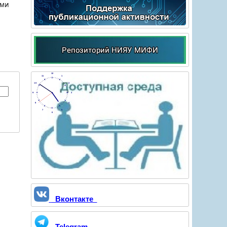
ыми
12
11
1
10
2
9
3
8
4
7
5
6
Вконтакте
Telegram