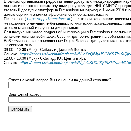
В рамках организации предоставления доступа к международным нау
данных и полнотекстовым научным ресурсам для НИЯУ МИФИ предос
тестовый доступ к платформе Dimensions на период с 1 июня 2019 г. по
целью оценки и анализа эффективности ее использования.
Dimensions (
https://app.dimensions.ai
) — это поисково-аналитическая
метаданные о научных публикациях, клинических исследованиях, гран
отраслям знаний и научным дисциплинам.
Для получения более подробной информации о Dimensions и возможнос
ознакомительных вебинарах. Ссылки для регистрации на вебинары пр
Веб-семинары, запланированные Digital Science для участников тесто
17 октября 2019
09:00 - 10:30 (Мск) - Сибирь и Дальний Восток
Ссылка:
https://zoom.us/webinar/register/WN_gXzQlMyHSC2KSTlauXQjb
12:00 - 13:30 (Мск) - С-Запад, Юг, Центр и Урал
Ссылка:
https://zoom.us/webinar/register/WN_IcGKRXt9Q2SZMYJmb3Zi
Ответ на какой вопрос Вы не нашли на данной странице?
Ваш E-mail адрес: