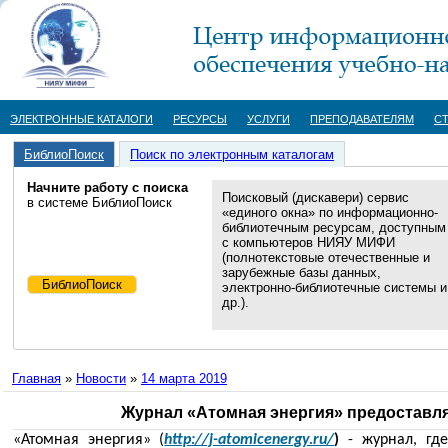
ЭЛЕКТРОННЫЕ КАТАЛОГИ
РЕСУРСЫ
УСЛУГИ
ПРЕПОДАВАТЕЛЯМ
С
БиблиоПоиск
Поиск по электронным каталогам
Начните работу с поиска
Поисковый (дискавери) сервис
в системе БиблиоПоиск
«единого окна» по информационно-
библиотечным ресурсам, доступным
с компьютеров НИЯУ МИФИ
(полнотекстовые отечественные и
зарубежные базы данных,
электронно-библиотечные системы и
др.).
Главная
»
Новости
»
14 марта 2019
Журнал «Атомная энергия» предоставля
«Атомная энергия» (
http://j-atomicenergy.ru/
)
- журнал, гд