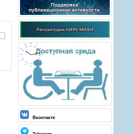
12
11
1
10
2
9
3
8
4
7
5
6
Вконтакте
Telegram