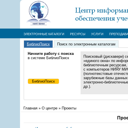
ЭЛЕКТРОННЫЕ КАТАЛОГИ
РЕСУРСЫ
УСЛУГИ
ПРЕПОДАВ
БиблиоПоиск
Поиск по электронным каталогам
Начните работу с поиска
Поисковый (дискавери) с
в системе БиблиоПоиск
«единого окна» по инфор
библиотечным ресурсам,
с компьютеров НИЯУ М
(полнотекстовые отечест
зарубежные базы данных
электронно-библиотечны
др.).
Главная
»
О центре
»
Проекты
Про